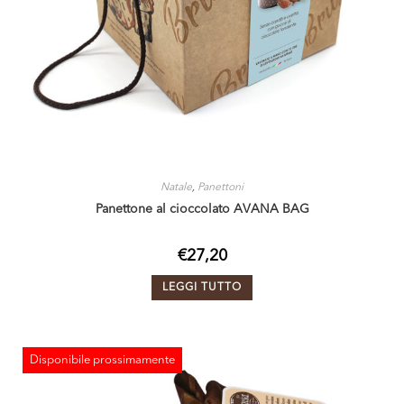
Natale
,
Panettoni
Panettone al cioccolato AVANA BAG
€
27,20
LEGGI TUTTO
Disponibile prossimamente
ESAURITO