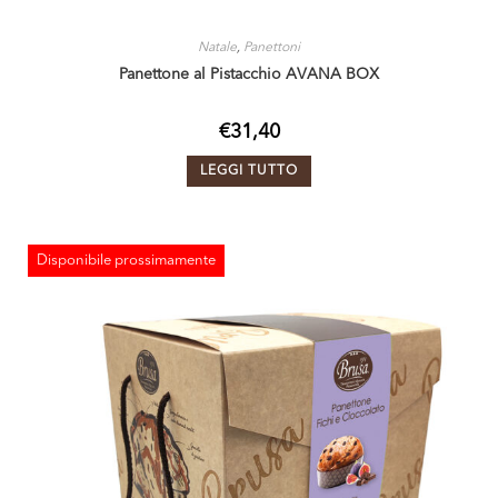
Natale
,
Panettoni
Panettone al Pistacchio AVANA BOX
€
31,40
LEGGI TUTTO
Disponibile prossimamente
ESAURITO