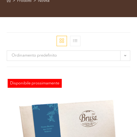
>
Prodotti
>
Novità
Ordinamento predefinito
Disponibile prossimamente
ESAURITO