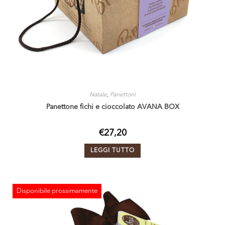
Natale
,
Panettoni
Panettone fichi e cioccolato AVANA BOX
€
27,20
LEGGI TUTTO
Disponibile prossimamente
ESAURITO