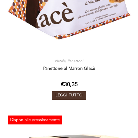
Natale
,
Panettoni
Panettone al Marron Glacè
€
30,35
LEGGI TUTTO
Disponibile prossimamente
ESAURITO