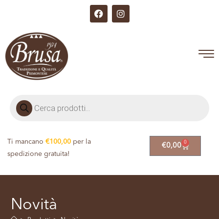
Ti mancano
€
100,00
per la
0
€
0,00
spedizione gratuita!
Novità