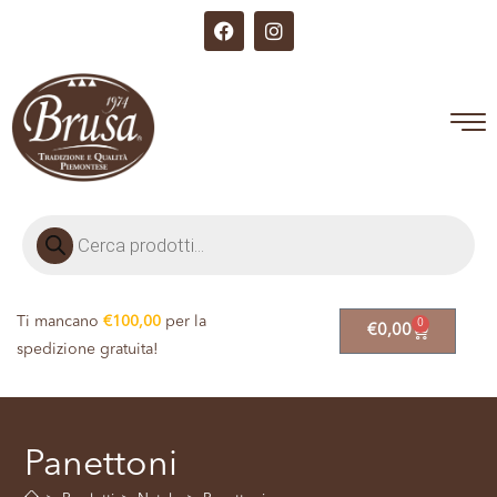
Ti mancano
€
100,00
per la
0
€
0,00
spedizione gratuita!
Panettoni