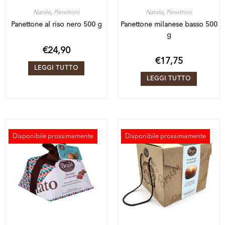
Natale
,
Panettoni
Natale
,
Panettoni
Panettone al riso nero 500 g
Panettone milanese basso 500
g
€
24,90
€
17,75
LEGGI TUTTO
LEGGI TUTTO
Disponibile prossimamente
Disponibile prossimamente
ESAURITO
ESAURITO