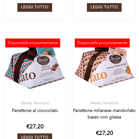
LEGGI TUTTO
LEGGI TUTTO
Disponibile prossimamente
Disponibile prossimamente
ESAURITO
ESAURITO
Natale
,
Panettoni
Natale
,
Panettoni
Panettone al cioccolato
Panettone milanese mandorlato
basso con glassa
€
27,20
€
27,20
LEGGI TUTTO