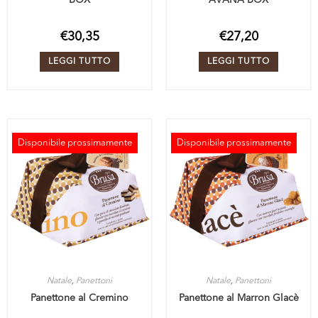
€
30,35
€
27,20
LEGGI TUTTO
LEGGI TUTTO
Disponibile prossimamente
Disponibile prossimamente
ESAURITO
ESAURITO
Natale
,
Panettoni
Natale
,
Panettoni
Panettone al Cremino
Panettone al Marron Glacè