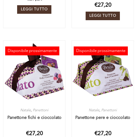
€
27,20
LEGGI TUTTO
LEGGI TUTTO
Disponibile prossimamente
Disponibile prossimamente
ESAURITO
ESAURITO
Natale
,
Panettoni
Natale
,
Panettoni
Panettone fichi e cioccolato
Panettone pere e cioccolato
€
27,20
€
27,20