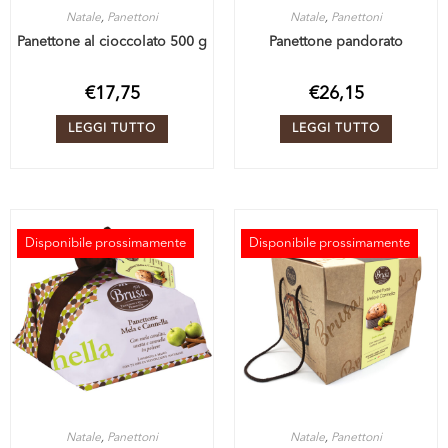
Natale
,
Panettoni
Natale
,
Panettoni
Panettone al cioccolato 500 g
Panettone pandorato
€
17,75
€
26,15
LEGGI TUTTO
LEGGI TUTTO
Disponibile prossimamente
Disponibile prossimamente
ESAURITO
ESAURITO
Natale
,
Panettoni
Natale
,
Panettoni