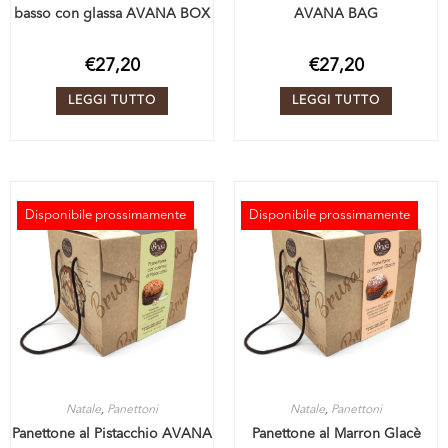
basso con glassa AVANA BOX
AVANA BAG
€
27,20
€
27,20
LEGGI TUTTO
LEGGI TUTTO
Disponibile prossimamente
Disponibile prossimamente
ESAURITO
ESAURITO
Natale
,
Panettoni
Natale
,
Panettoni
Panettone al Pistacchio AVANA
Panettone al Marron Glacè