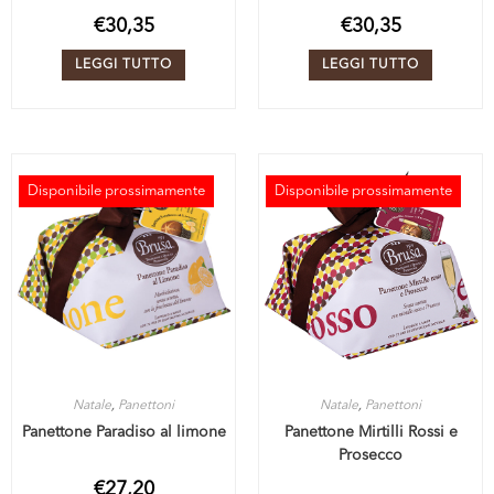
€
30,35
€
30,35
LEGGI TUTTO
LEGGI TUTTO
Disponibile prossimamente
Disponibile prossimamente
ESAURITO
ESAURITO
Natale
,
Panettoni
Natale
,
Panettoni
Panettone Paradiso al limone
Panettone Mirtilli Rossi e
Prosecco
€
27,20