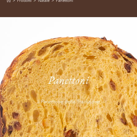
>
Prodotti
>
Natale
>
Panettoni
Panettoni
Il Panettone della Tradizione