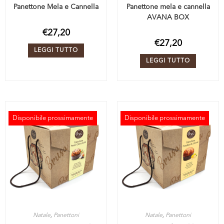
Panettone Mela e Cannella
Panettone mela e cannella
AVANA BOX
€
27,20
€
27,20
LEGGI TUTTO
LEGGI TUTTO
Disponibile prossimamente
Disponibile prossimamente
ESAURITO
ESAURITO
Natale
,
Panettoni
Natale
,
Panettoni