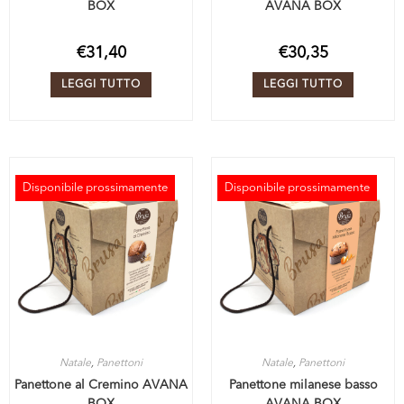
BOX
AVANA BOX
€
31,40
€
30,35
LEGGI TUTTO
LEGGI TUTTO
Disponibile prossimamente
Disponibile prossimamente
ESAURITO
ESAURITO
Natale
,
Panettoni
Natale
,
Panettoni
Panettone al Cremino AVANA
Panettone milanese basso
BOX
AVANA BOX