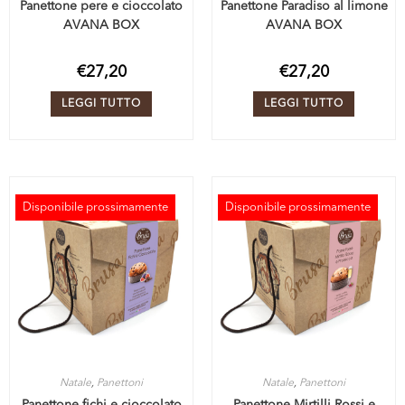
Panettone pere e cioccolato
Panettone Paradiso al limone
AVANA BOX
AVANA BOX
€
27,20
€
27,20
LEGGI TUTTO
LEGGI TUTTO
Disponibile prossimamente
Disponibile prossimamente
ESAURITO
ESAURITO
Natale
,
Panettoni
Natale
,
Panettoni
Panettone fichi e cioccolato
Panettone Mirtilli Rossi e