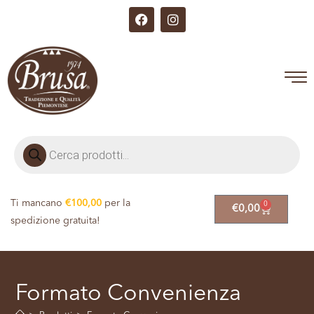
Ti mancano
€
100,00
per la
0
€
0,00
spedizione gratuita!
Formato Convenienza