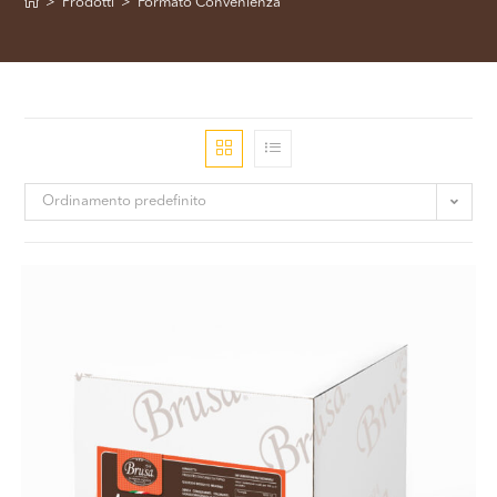
>
Prodotti
>
Formato Convenienza
Ordinamento predefinito