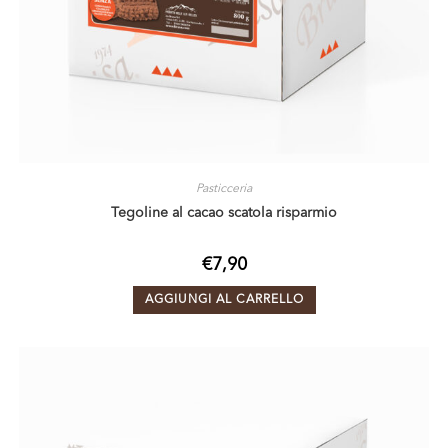
Pasticceria
Tegoline al cacao scatola risparmio
€
7,90
AGGIUNGI AL CARRELLO