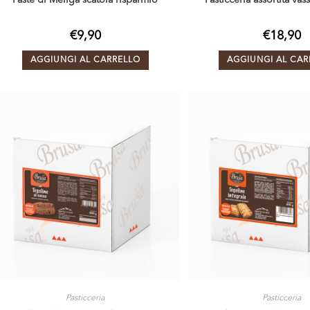
Paste di Meliga scatola risparmio
Pasticceria assortita va
€
9,90
€
18,90
AGGIUNGI AL CARRELLO
AGGIUNGI AL CAR
Pasticceria
Pasticceria