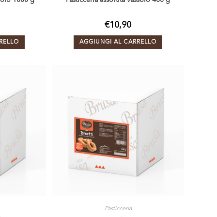
ssoio 1000 g
Pasticceria assortita vassoio 400 g
€
10,90
RELLO
AGGIUNGI AL CARRELLO
Pasticceria