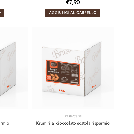
€
7,90
O
AGGIUNGI AL CARRELLO
Pasticceria
armio
Krumiri al cioccolato scatola risparmio