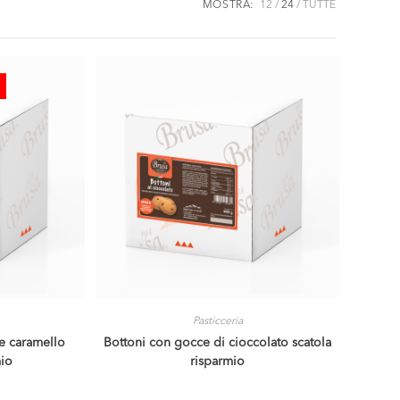
MOSTRA:
12
24
TUTTE
Pasticceria
 e caramello
Bottoni con gocce di cioccolato scatola
mio
risparmio