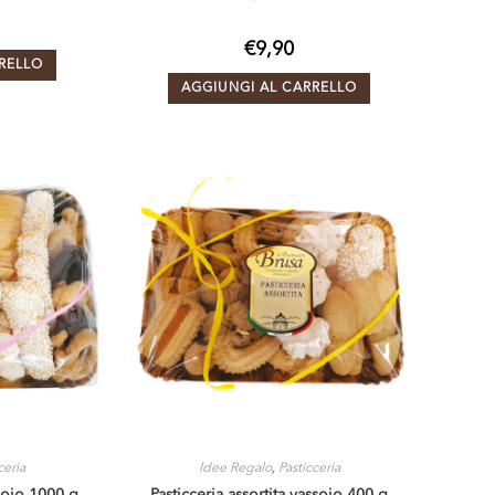
€
9,90
RELLO
AGGIUNGI AL CARRELLO
ceria
Idee Regalo
,
Pasticceria