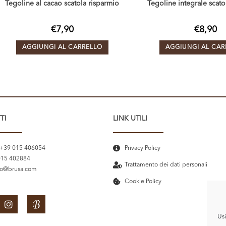
Tegoline al cacao scatola risparmio
Tegoline integrale scato
€
7,90
€
8,90
AGGIUNGI AL CARRELLO
AGGIUNGI AL CAR
TI
LINK UTILI
 +39 015 406054
Privacy Policy
015 402884
Trattamento dei dati personali
fo@brusa.com
Cookie Policy
Usi