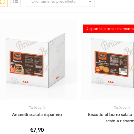
Ordinamento predefinito
Disponibile prossimamente
ESAURITO
Pasticceria
Pasticceria
Amaretti scatola risparmio
Biscotto al burro salato
scatola rispar
€
7,90