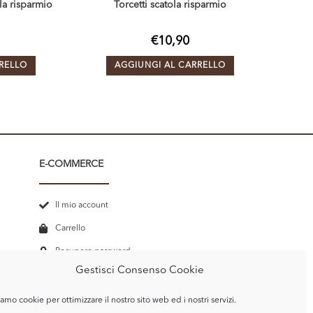
la risparmio
Torcetti scatola risparmio
€
10,90
RELLO
AGGIUNGI AL CARRELLO
E-COMMERCE
Il mio account
Carrello
Recupero password
Gestisci Consenso Cookie
Termini e Condizioni
amo cookie per ottimizzare il nostro sito web ed i nostri servizi.