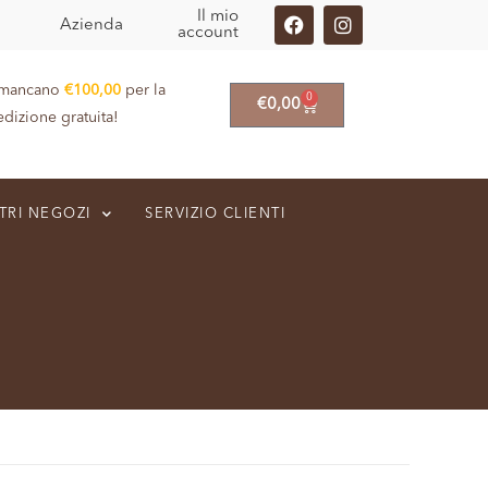
Il mio
Azienda
account
 mancano
€
100,00
per la
0
€
0,00
edizione gratuita!
TRI NEGOZI
SERVIZIO CLIENTI