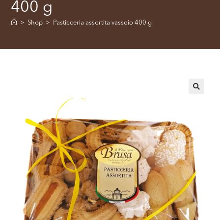
400 g
>
Shop
>
Pasticceria assortita vassoio 400 g
🔍