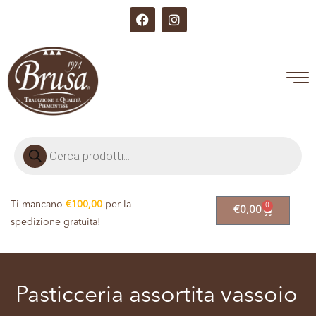
Ti mancano
€
100,00
per la
0
€
0,00
spedizione gratuita!
Pasticceria assortita vassoio