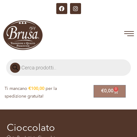
Ti mancano
€
100,00
per la
0
€
0,00
spedizione gratuita!
Cioccolato