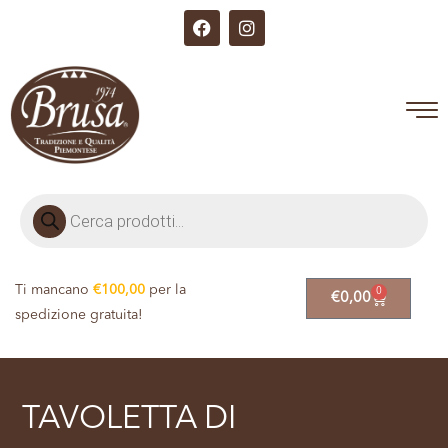
Ti mancano
€
100,00
per la
0
€
0,00
spedizione gratuita!
TAVOLETTA DI