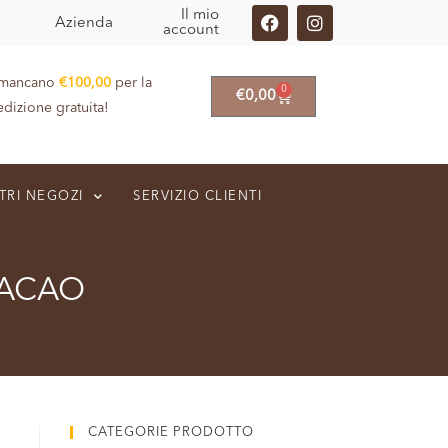
Il mio
Azienda
account
 mancano
€
100,00
per la
0
€
0,00
edizione gratuita!
TRI NEGOZI
SERVIZIO CLIENTI
CACAO
CATEGORIE PRODOTTO