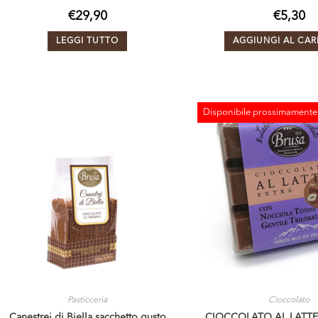
€
29,90
€
5,30
LEGGI TUTTO
AGGIUNGI AL CAR
Disponibile prossimamente
ESAURITO
Pasticceria
Cioccolato
Canestrej di Biella sacchetto gusto
CIOCCOLATO AL LATTE