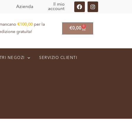
Il mio
Azienda
account
 mancano
€
100,00
per la
0
€
0,00
edizione gratuita!
TRI NEGOZI
SERVIZIO CLIENTI