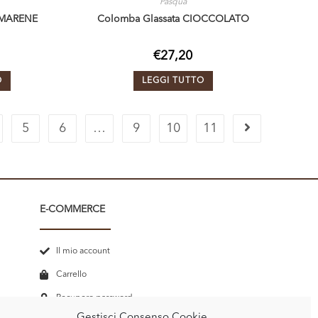
Pasqua
AMARENE
Colomba Glassata CIOCCOLATO
€
27,20
O
LEGGI TUTTO
5
6
…
9
10
11
E-COMMERCE
Il mio account
Carrello
Recupero password
Gestisci Consenso Cookie