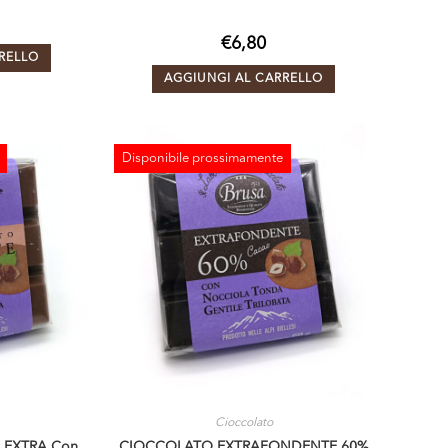
€
6,80
RELLO
AGGIUNGI AL CARRELLO
Disponibile prossimamente
ESAURITO
Cioccolato
 EXTRA Con
CIOCCOLATO EXTRAFONDENTE 60%