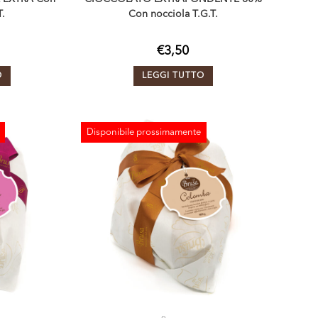
T.
Con nocciola T.G.T.
€
3,50
O
LEGGI TUTTO
Disponibile prossimamente
ESAURITO