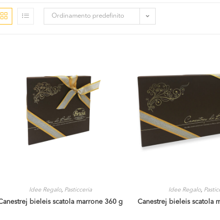
Ordinamento predefinito
Idee Regalo
,
Pasticceria
Idee Regalo
,
Pastic
Canestrej bieleis scatola marrone 360 g
Canestrej bieleis scatola