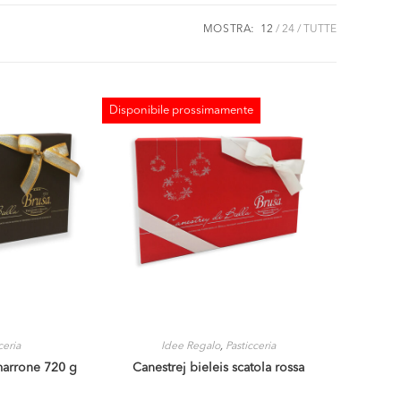
MOSTRA:
12
24
TUTTE
Disponibile prossimamente
ESAURITO
ceria
Idee Regalo
,
Pasticceria
 marrone 720 g
Canestrej bieleis scatola rossa