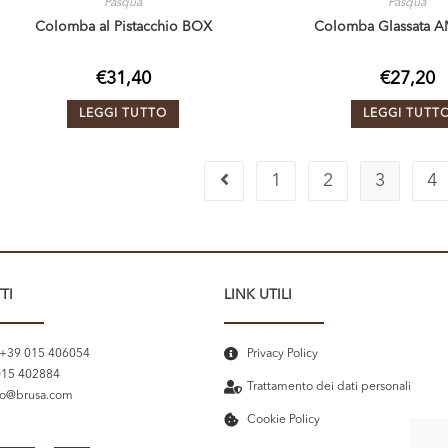
Pasqua
Pasqua
Colomba al Pistacchio BOX
Colomba Glassata 
€
31,40
€
27,20
LEGGI TUTTO
LEGGI TUTT
1
2
3
4
TI
LINK UTILI
 +39 015 406054
Privacy Policy
015 402884
Trattamento dei dati personali
fo@brusa.com
Cookie Policy