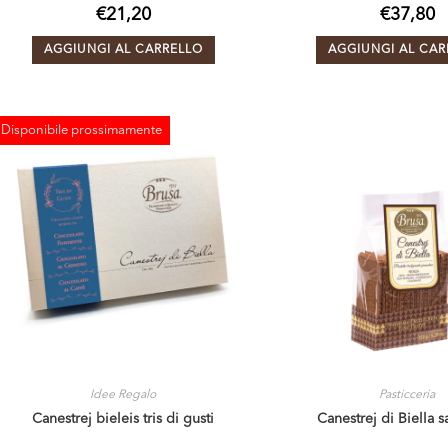
€
21,20
€
37,80
AGGIUNGI AL CARRELLO
AGGIUNGI AL CAR
Disponibile prossimamente
ESAURITO
Idee Regalo
Pasticceria
Canestrej bieleis tris di gusti
Canestrej di Biella 