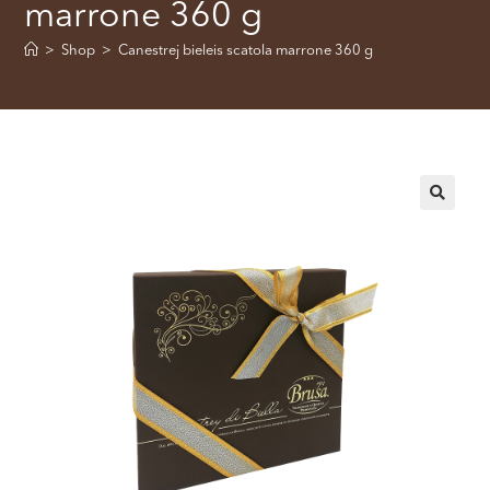
marrone 360 g
>
Shop
>
Canestrej bieleis scatola marrone 360 g
🔍