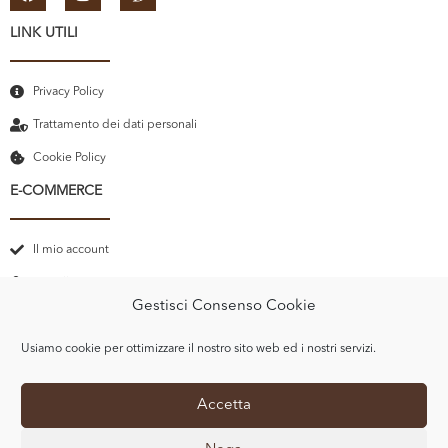
LINK UTILI
Privacy Policy
Trattamento dei dati personali
Cookie Policy
E-COMMERCE
Il mio account
Carrello
Gestisci Consenso Cookie
Recupero password
Termini e Condizioni
Usiamo cookie per ottimizzare il nostro sito web ed i nostri servizi.
Accetta