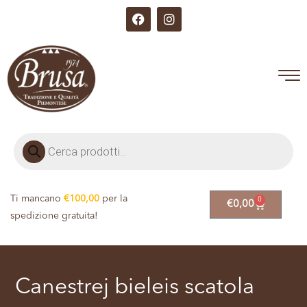
Ti mancano
€
100,00
per la
0
€
0,00
spedizione gratuita!
Canestrej bieleis scatola