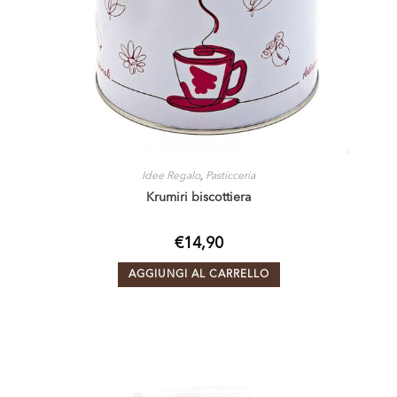
Idee Regalo
,
Pasticceria
Krumiri biscottiera
€
14,90
AGGIUNGI AL CARRELLO