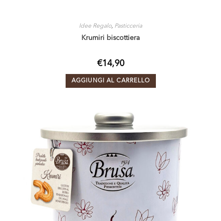
Idee Regalo
,
Pasticceria
Krumiri biscottiera
€
14,90
AGGIUNGI AL CARRELLO