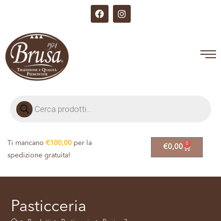
Ti mancano
€
100,00
per la
0
€
0,00
spedizione gratuita!
Pasticceria