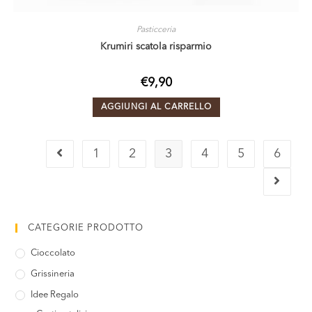
Pasticceria
Krumiri scatola risparmio
€
9,90
AGGIUNGI AL CARRELLO
1
2
3
4
5
6
CATEGORIE PRODOTTO
Cioccolato
Grissineria
Idee Regalo