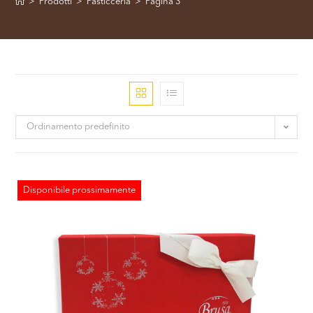
>
Prodotti
>
Pasticceria
>
Pagina 3
Ordinamento predefinito
Disponibile prossimamente
ESAURITO