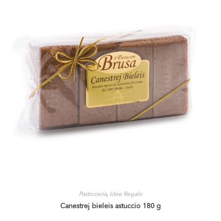
Pasticceria
,
Idee Regalo
Canestrej bieleis astuccio 180 g