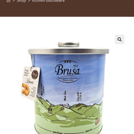
>
Shop
>
Krumiri biscottiera
🔍