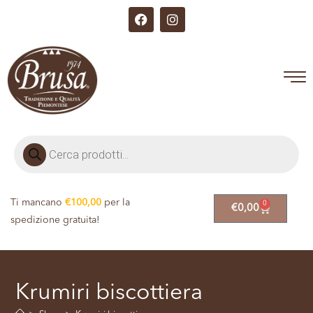
Ti mancano
€
100,00
per la
0
€
0,00
spedizione gratuita!
Krumiri biscottiera