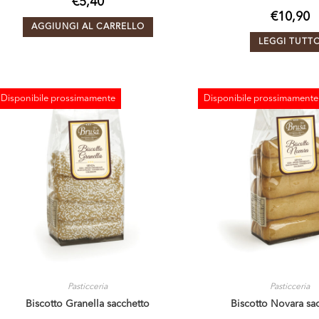
€
5,40
€
10,90
AGGIUNGI AL CARRELLO
LEGGI TUTT
Disponibile prossimamente
Disponibile prossimamente
ESAURITO
ESAURITO
Pasticceria
Pasticceria
Biscotto Granella sacchetto
Biscotto Novara sa