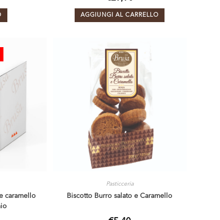
O
AGGIUNGI AL CARRELLO
Pasticceria
 e caramello
Biscotto Burro salato e Caramello
mio