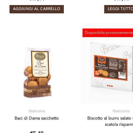
AGGIUNGI AL CARRELLO
LEGGI TUTT
Disponibile prossimamente
ESAURITO
Pasticceria
Pasticceria
Baci di Dama sacchetto
Biscotto al burro salato
scatola rispar