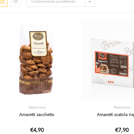
Ordinamento predefinito
Pasticceria
Pasticceria
Amaretti sacchetto
Amaretti scatola ri
€
4,90
€
7,90