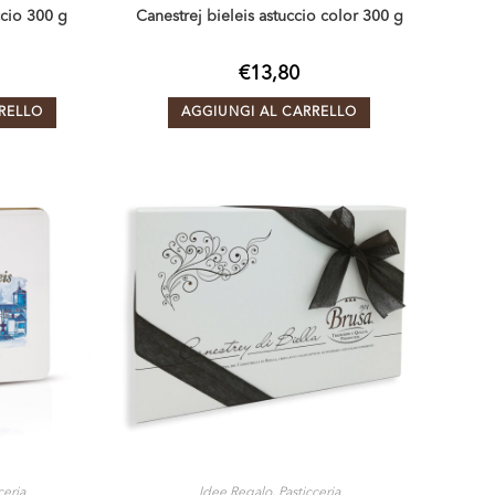
ccio 300 g
Canestrej bieleis astuccio color 300 g
€
13,80
RELLO
AGGIUNGI AL CARRELLO
ceria
Idee Regalo
,
Pasticceria