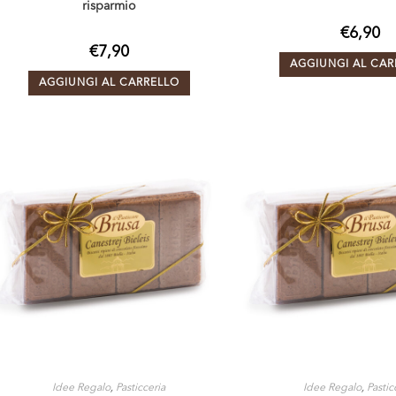
risparmio
€
6,90
€
7,90
AGGIUNGI AL CAR
AGGIUNGI AL CARRELLO
Idee Regalo
,
Pasticceria
Idee Regalo
,
Pastic