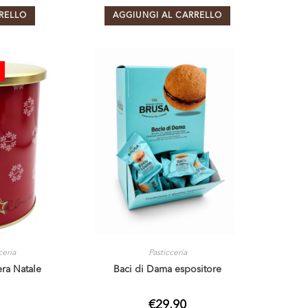
RELLO
AGGIUNGI AL CARRELLO
ceria
Pasticceria
era Natale
Baci di Dama espositore
€
29,90