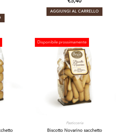
€
5,40
AGGIUNGI AL CARRELLO
O
Disponibile prossimamente
ESAURITO
Pasticceria
cchetto
Biscotto Novarino sacchetto