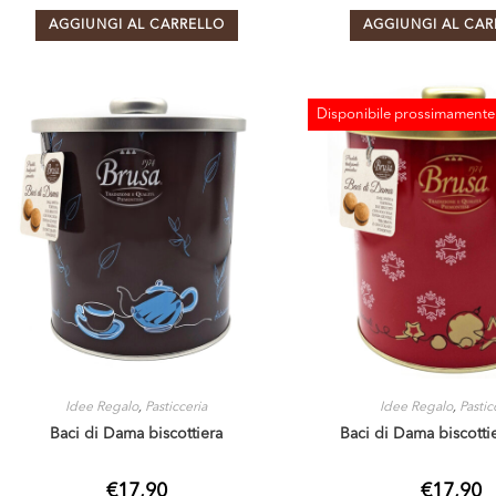
AGGIUNGI AL CARRELLO
AGGIUNGI AL CAR
Disponibile prossimamente
ESAURITO
Idee Regalo
,
Pasticceria
Idee Regalo
,
Pastic
Baci di Dama biscottiera
Baci di Dama biscotti
€
17,90
€
17,90