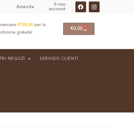
Il mio
Azienda
account
 mancano
€
100,00
per la
0
€
0,00
edizione gratuita!
TRI NEGOZI
SERVIZIO CLIENTI