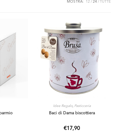
MOSTRA:
12
24
TUTTE
Idee Regalo
,
Pasticceria
sparmio
Baci di Dama biscottiera
€
17,90