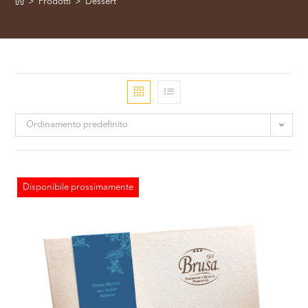
>
Prodotti
>
Dessert
Ordinamento predefinito
Disponibile prossimamente
ESAURITO