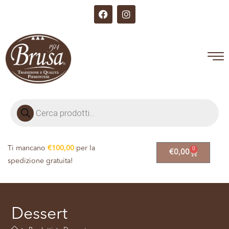
Ti mancano
€
100,00
per la
0
€
0,00
spedizione gratuita!
Dessert