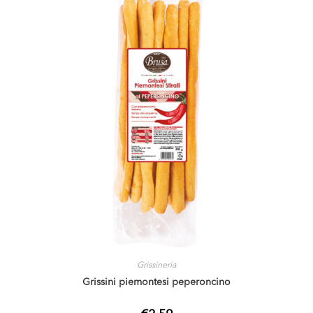
Grissineria
Grissini piemontesi peperoncino