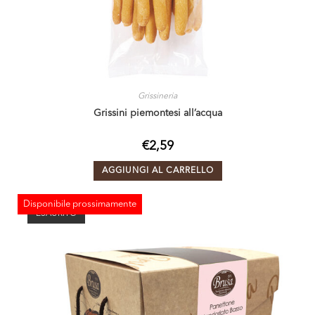
Grissineria
Grissini piemontesi all’acqua
€
2,59
AGGIUNGI AL CARRELLO
Disponibile prossimamente
ESAURITO