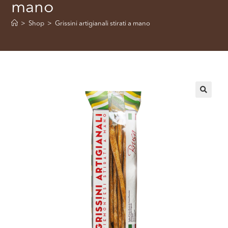
mano
>
Shop
>
Grissini artigianali stirati a mano
🔍