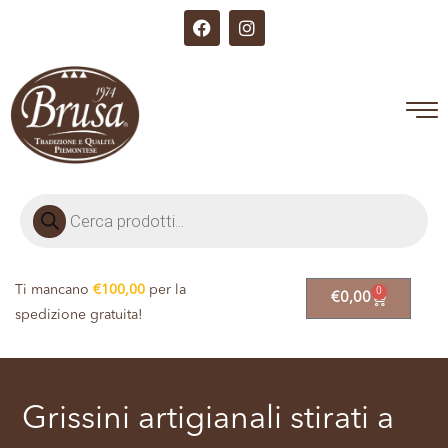
Ti mancano
€
100,00
per la
0
€
0,00
spedizione gratuita!
Grissini artigianali stirati a