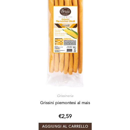
Grissineria
Grissini piemontesi al mais
€
2,59
AGGIUNGI AL CARRELLO