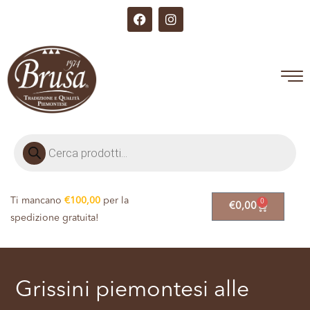
Ti mancano
€
100,00
per la
0
€
0,00
spedizione gratuita!
Grissini piemontesi alle