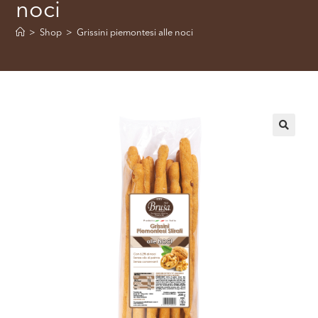
noci
>
Shop
>
Grissini piemontesi alle noci
🔍