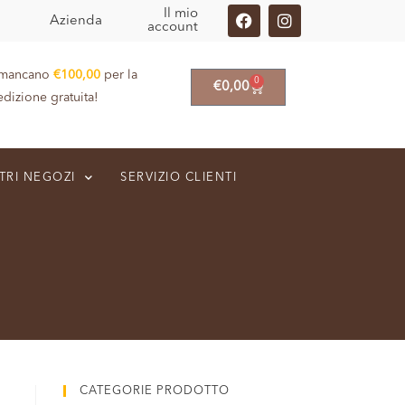
Il mio
Azienda
account
 mancano
€
100,00
per la
0
€
0,00
edizione gratuita!
TRI NEGOZI
SERVIZIO CLIENTI
CATEGORIE PRODOTTO