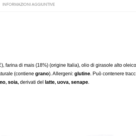
INFORMAZIONI AGGIUNTIVE
, farina di mais (18%) (origine Italia), olio di girasole alto oleico
turale (contiene
grano
). Allergeni:
glutine
. Può contenere trac
mo, soia,
derivati del
latte, uova, senape
.