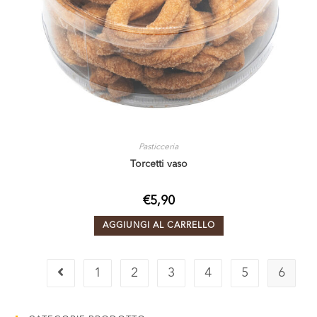
Pasticceria
Torcetti vaso
€
5,90
AGGIUNGI AL CARRELLO
1
2
3
4
5
6