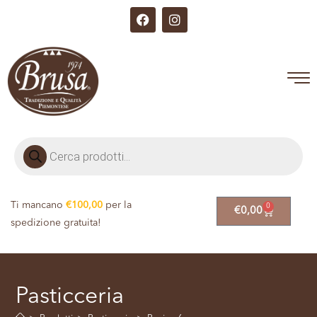
Ti mancano
€
100,00
per la
0
€
0,00
spedizione gratuita!
Pasticceria