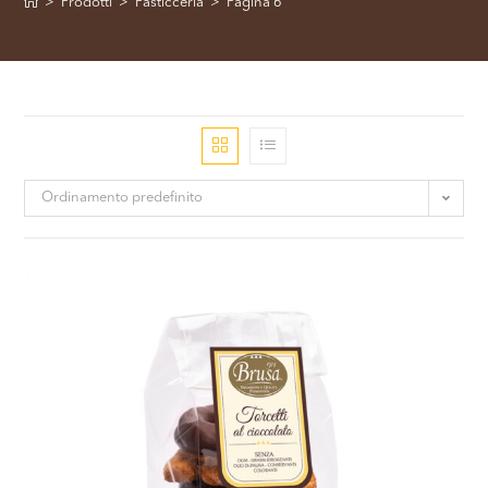
>
Prodotti
>
Pasticceria
>
Pagina 6
Ordinamento predefinito