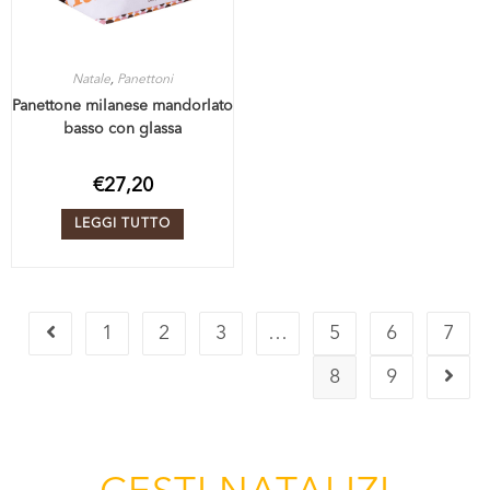
Natale
,
Panettoni
Panettone milanese mandorlato
basso con glassa
€
27,20
LEGGI TUTTO
1
2
3
…
5
6
7
8
9