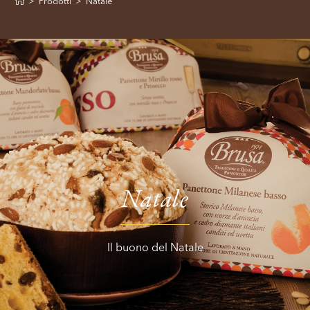
>
Prodotti
>
Natale
Natale
Il buono del Natale