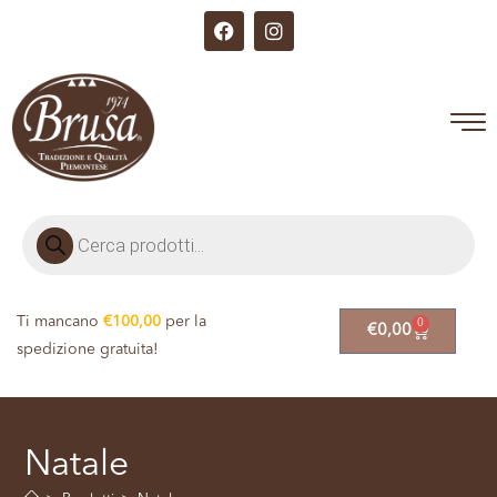
Ti mancano
€
100,00
per la
0
€
0,00
spedizione gratuita!
Natale