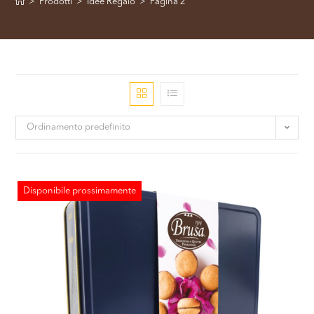
>
Prodotti
>
Idee Regalo
>
Pagina 2
Ordinamento predefinito
Disponibile prossimamente
ESAURITO