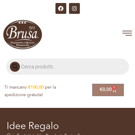
Ti mancano
€
100,00
per la
0
€
0,00
spedizione gratuita!
Idee Regalo