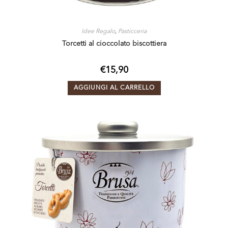
Idee Regalo
,
Pasticceria
Torcetti al cioccolato biscottiera
€
15,90
AGGIUNGI AL CARRELLO