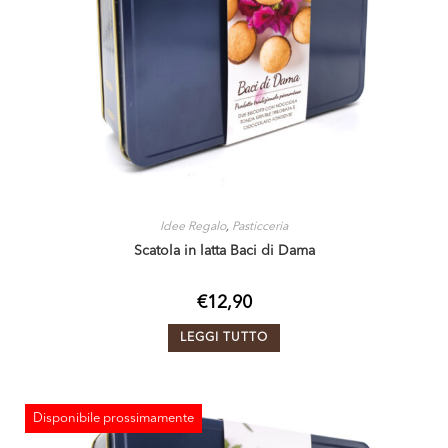
Idee Regalo
,
Pasticceria
Scatola in latta Baci di Dama
€
12,90
LEGGI TUTTO
Disponibile prossimamente
ESAURITO