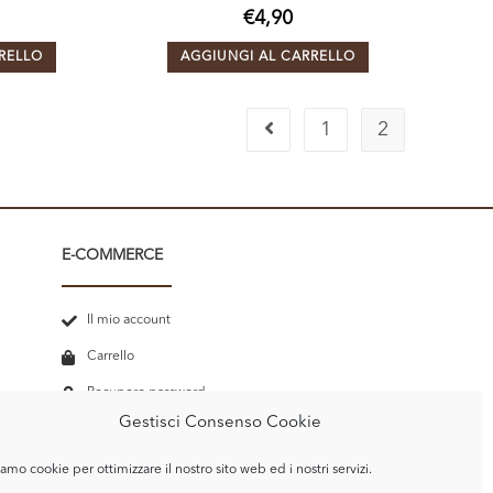
€
4,90
RELLO
AGGIUNGI AL CARRELLO
1
2
E-COMMERCE
Il mio account
Carrello
Recupero password
Gestisci Consenso Cookie
Termini e Condizioni
amo cookie per ottimizzare il nostro sito web ed i nostri servizi.