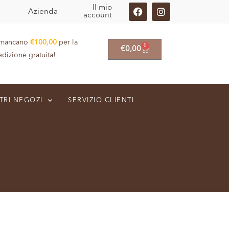
Il mio
Azienda
account
 mancano
€
100,00
per la
0
€
0,00
edizione gratuita!
TRI NEGOZI
SERVIZIO CLIENTI